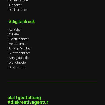
Digitaltransfer
Aufnäher
Direkteinstick
#digitaldruck
Aufkleber
Etiketten
Frontlitbanner
Meshbanner
Roll-Up Display
Leinwandbilder
Acrylglasbilder
Wandtapete
Großformat
blattgestaltung
#diekreativagentur